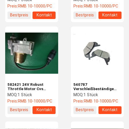
Ferrari Ersatzteile
Preis:
RMB 10-10000/PC
Preis:
RMB 10-10000/PC
Energieeinsparung
Bestpreis
Kontakt
Bestpreis
Kontakt
582421 24V Robust
540787
Throttle Motor Cvs
Verschleißbeständige
Ferrari Ersatzteile
Handbremspad CVS
MOQ:
1 Stück
MOQ:
1 Stück
Korrosionsbeständig
Ferrari Reach Stacker
Preis:
RMB 10-10000/PC
Preis:
RMB 10-10000/PC
Teile
Bestpreis
Kontakt
Bestpreis
Kontakt