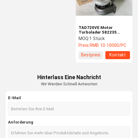
TAD720VE Motor
Turbolader 582235
Reichweite Stapler Teile
MOQ:
1 Stück
fortgeschritten
Preis:
RMB 10-10000/PC
Bestpreis
Kontakt
Hinterlass Eine Nachricht
Wir Werden Schnell Antworten
E-Mail
Zu Hause
Produkte
Videos
Über Uns
Anforderung