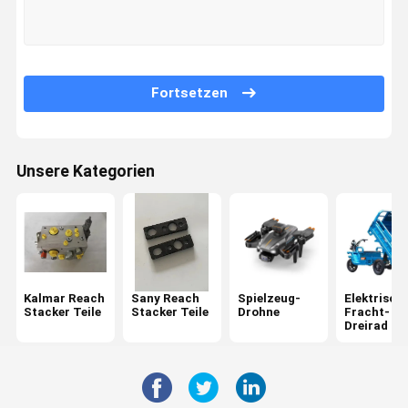
Werksbesich
Qualitätskon
Kontakt Mit
Neuigkeiten
Tigung
Trolle
Uns
Fortsetzen
Unsere Kategorien
Rechtssach
Fordern Sie
En
Ein Angebot
An
Kalmar Reach Stacker Teile
Sany Reach Stacker Teile
Kalmar Reach
Sany Reach
Spielzeug-
Elektrisch
Stacker Teile
Stacker Teile
Drohne
Fracht-
Dreirad
Spielzeug-Drohne
Elektrisches Fracht-Dreirad
Linde Reach Stacker Teile