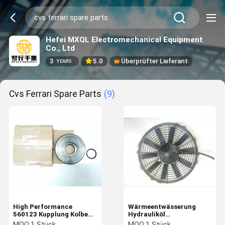
Hefei MXQL Electromechanical Equipment
Co., Ltd
3
5.0
Überprüfter Lieferant
YEARS
Cvs Ferrari Spare Parts
(9)
High Performance
Wärmeentwässerung
560123 Kupplung Kolben
Hydrauliköl
Cvs Ferrari Ersatzteile
Kühlventilator CVS
MOQ:
1 Stück
MOQ:
1 Stück