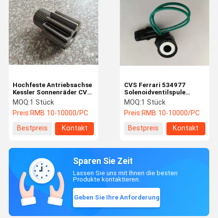
Hochfeste Antriebsachse
CVS Ferrari 534977
Kessler Sonnenräder CVS
Solenoidventilspule
Ferrari Reach Stacker
Langlebig für die
MOQ:
1 Stück
MOQ:
1 Stück
Teile CE
Übertragung
Preis:
RMB 10-10000/PC
Preis:
RMB 10-10000/PC
Bestpreis
Kontakt
Bestpreis
Kontakt
Sparen Sie Zeit
Lassen Sie uns mit Ihnen die besten
Produkte kontaktieren.
Geben Sie Ihre Anforderung