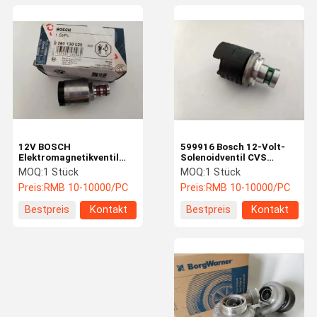
12V BOSCH
599916 Bosch 12-Volt-
Elektromagnetikventil
Solenoidventil CVS
0260130036 15TE17312
Ferrari Reichweite
MOQ:
1 Stück
MOQ:
1 Stück
Dauerbau
Stapler Teile
Preis:
RMB 10-10000/PC
Preis:
RMB 10-10000/PC
Bestpreis
Kontakt
Bestpreis
Kontakt