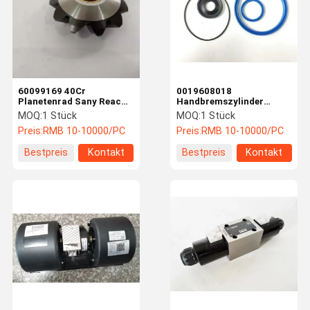
60099169 40Cr
0019608018
Planetenrad Sany Reach
Handbremszylinder
Stacker Teile anpassbar
Reparatur-Kit Linde
MOQ:
1 Stück
MOQ:
1 Stück
Reach Stacker Teile
Preis:
RMB 10-10000/PC
Preis:
RMB 10-10000/PC
Fachmann
Bestpreis
Kontakt
Bestpreis
Kontakt