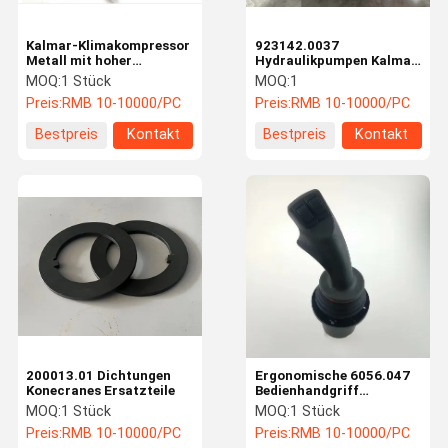
Kalmar-Klimakompressor
923142.0037
Metall mit hoher
Hydraulikpumpen Kalmar
Haltbarkeit
Reach Stacker Teile
MOQ:
1 Stück
MOQ:
1
Preis:
RMB 10-10000/PC
Preis:
RMB 10-10000/PC
Bestpreis
Kontakt
Bestpreis
Kontakt
200013.01 Dichtungen
Ergonomische 6056.047
Konecranes Ersatzteile
Bedienhandgriff
Konnekranen Ersatzteile
MOQ:
1 Stück
MOQ:
1 Stück
SMV 4531TB5 162F0614
Preis:
RMB 10-10000/PC
Preis:
RMB 10-10000/PC