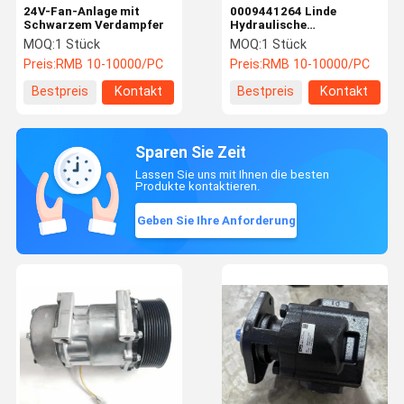
24V-Fan-Anlage mit
0009441264 Linde
Schwarzem Verdampfer
Hydraulische
Magnetventilsteuerung
MOQ:
1 Stück
MOQ:
1 Stück
Seitenwechselzylinder
Preis:
RMB 10-10000/PC
Preis:
RMB 10-10000/PC
Sicherheit Vielseitig
Bestpreis
Kontakt
Bestpreis
Kontakt
Sparen Sie Zeit
Lassen Sie uns mit Ihnen die besten
Produkte kontaktieren.
Geben Sie Ihre Anforderung