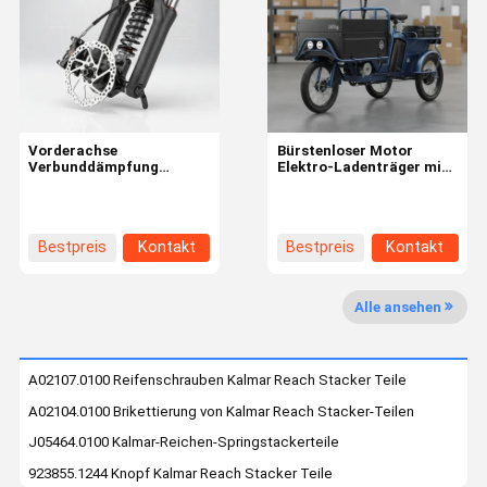
Werksbesich
Qualitätskon
Kontakt Mit
Neuigkeiten
Tigung
Trolle
Uns
Vorderachse
Bürstenloser Motor
Verbunddämpfung
Elektro-Ladenträger mit
Elektrofahrrad Zubehör
265 kg Last und
Scheibenbremse Typ
Hinterträger Batterie
Rechtssach
Fordern Sie
Teile für Elektrofahrrad
Position perfekt für
En
Ein Angebot
Sicherheit und
Lieferdienstleistungen
An
Bestpreis
Kontakt
Bestpreis
Kontakt
reibungslosen Betrieb
Kalmar Reach Stacker Teile
Alle ansehen
Sany Reach Stacker Teile
A02107.0100 Reifenschrauben Kalmar Reach Stacker Teile
Spielzeug-Drohne
A02104.0100 Brikettierung von Kalmar Reach Stacker-Teilen
Elektrisches Fracht-Dreirad
J05464.0100 Kalmar-Reichen-Springstackerteile
923855.1244 Knopf Kalmar Reach Stacker Teile
Linde Reach Stacker Teile