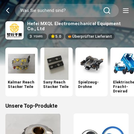
Hefei MXQL Electromechanical Equipment
Co., Ltd
3
5.0
Überprüfter Lieferant
YEARS
Kalmar Reach
Sany Reach
Spielzeug-
Elektrisch
Stacker Teile
Stacker Teile
Drohne
Fracht-
Dreirad
Unsere Top-Produkte