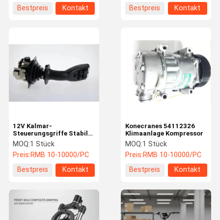
Bestpreis
Kontakt
Bestpreis
Kontakt
12V Kalmar-
Konecranes 54112326
Steuerungsgriffe Stabile
Klimaanlage Kompressor
Kalmar-Servo-Steuerung
MOQ:
1 Stück
MOQ:
1 Stück
Robuste Energieeffizienz
Preis:
RMB 10-10000/PC
Preis:
RMB 10-10000/PC
Bestpreis
Kontakt
Bestpreis
Kontakt
Zu Hause
Produkte
Videos
Über Uns