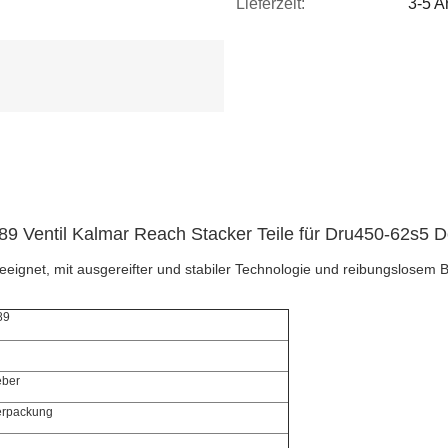
Lieferzeit:
3-5 A
89 Ventil Kalmar Reach Stacker Teile für Dru450-62s5 
eignet, mit ausgereifter und stabiler Technologie und reibungslosem Bet
89
eber
erpackung