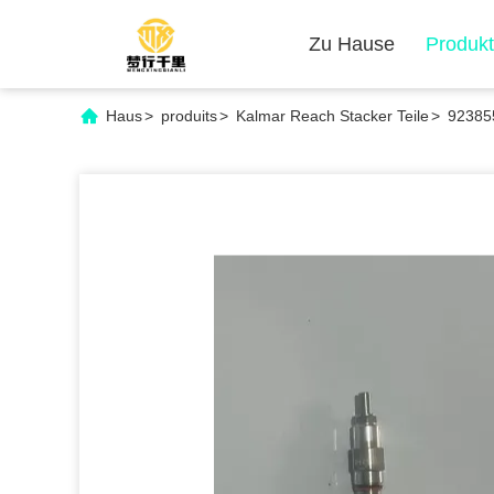
Zu Hause
Produk
Haus
>
produits
>
Kalmar Reach Stacker Teile
>
923855