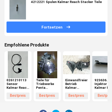
4212221 Spulen Kalmar Reach Stacker Teile
Fortsetzen
Empfohlene Produkte
0261210113
Teile für
Einwandfreier
923636.09
Sensor
Triebwerke
Betrieb
Injektor
Kalmar Reach
Penta
Kalmar
Kalmar Re
Stacker Teile
Wasserpumpe
Gabelstapler
Stacker Te
Ersatzteile
Bestpreis
Bestpreis
Bestpreis
Bestprei
Betriebsgriff
Präzision mit
stabiler
Technologie