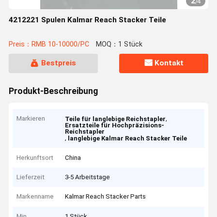
2
/
4
4212221 Spulen Kalmar Reach Stacker Teile
Preis：RMB 10-10000/PC
MOQ：1 Stück
Bestpreis
Kontakt
Produkt-Beschreibung
Markieren
,
Teile für langlebige Reichstapler
Ersatzteile für Hochpräzisions-
Reichstapler
,
langlebige Kalmar Reach Stacker Teile
Herkunftsort
China
Lieferzeit
3-5 Arbeitstage
Markenname
Kalmar Reach Stacker Parts
Min
1 Stück