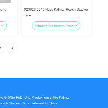
uche
923828.0843 Nuss Kalmar Reach Stacker
Teile
s
Erhalten Sie besten Preis
ie Größte FuE- Und Produktionsstätte Kalmar
each Stacker Parts Lieferant In China