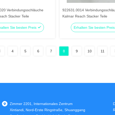
020 Verbindungsschläuche
922631.0014 Verbindungsschlä
ach Stacker Teile
Kalmar Reach Stacker Teile
halten Sie besten Preis
Erhalten Sie besten Prei
4
5
6
7
8
9
10
11
Zimmer 2201, Internationales Zentrum
D
Xintiandi, Nord-Erste Ringstraße, Shuanggang
R