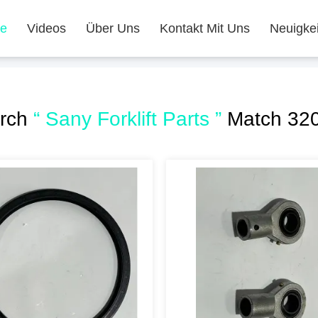
te
Videos
Über Uns
Kontakt Mit Uns
Neuigke
arch
“ Sany Forklift Parts ”
Match 320