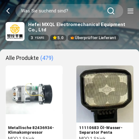
Hefei MXQL Electromechanical Equipment
Co., Ltd
3
5.0
Überprüfter Lieferant
YEARS
Alle Produkte
(479)
Metallische 82436934-
11110683 Öl-Wasser-
Klimakompressor
Separator Penta
MOQ:
1 Stück
MOQ:
1 Stück