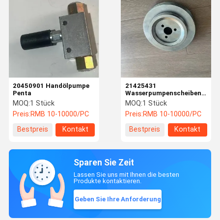
20450901 Handölpumpe
21425431
Penta
Wasserpumpenscheiben
Penta
MOQ:
1 Stück
MOQ:
1 Stück
Preis:
RMB 10-10000/PC
Preis:
RMB 10-10000/PC
Bestpreis
Kontakt
Bestpreis
Kontakt
Sparen Sie Zeit
Lassen Sie uns mit Ihnen die besten
Produkte kontaktieren.
Geben Sie Ihre Anforderung