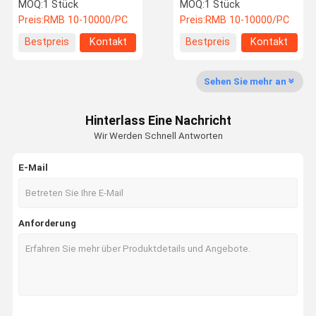
Geschwindigkeitsregler
MOQ:
1 Stück
MOQ:
1 Stück
Preis:
RMB 10-10000/PC
Preis:
RMB 10-10000/PC
Werksbesich
Qualitätskon
Kontakt Mit
Neuigkeiten
Bestpreis
Kontakt
Bestpreis
Kontakt
Tigung
Trolle
Uns
Sehen Sie mehr an
Hinterlass Eine Nachricht
Rechtssach
Fordern Sie
Wir Werden Schnell Antworten
En
Ein Angebot
An
E-Mail
Kalmar Reach Stacker Teile
Anforderung
Sany Reach Stacker Teile
Spielzeug-Drohne
Elektrisches Fracht-Dreirad
Linde Reach Stacker Teile