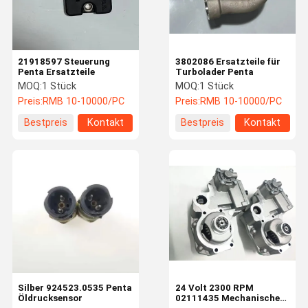
21918597 Steuerung
3802086 Ersatzteile für
Penta Ersatzteile
Turbolader Penta
MOQ:
1 Stück
MOQ:
1 Stück
Preis:
RMB 10-10000/PC
Preis:
RMB 10-10000/PC
Bestpreis
Kontakt
Bestpreis
Kontakt
Zu Hause
Produkte
Videos
Über Uns
Silber 924523.0535 Penta
24 Volt 2300 RPM
Öldrucksensor
02111435 Mechanischer