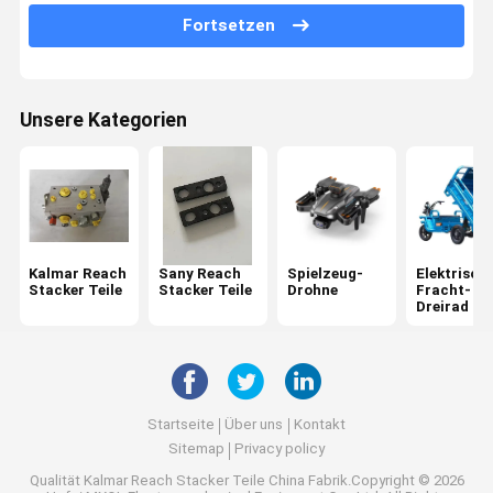
Fortsetzen
Ersatzteile für Konecranes
Fantuzzi-Ersatzteile
Unsere Kategorien
CVS Ferrari Reach Stacker Teile
Hyster Reach Stacker Teile
Volvo Penta Ersatzteile
Kalmar Reach
Sany Reach
Spielzeug-
Elektrisch
CUMMINS-Motorteile
Stacker Teile
Stacker Teile
Drohne
Fracht-
Dreirad
Teile für Scania-Motoren
Teile für die Achse von Kessler
Teile für die Achse von Rockwell
Startseite
Über uns
Kontakt
Sitemap
Privacy policy
Ersatzteile für Elmspreier
Qualität
Kalmar Reach Stacker Teile
China Fabrik.Copyright © 2026