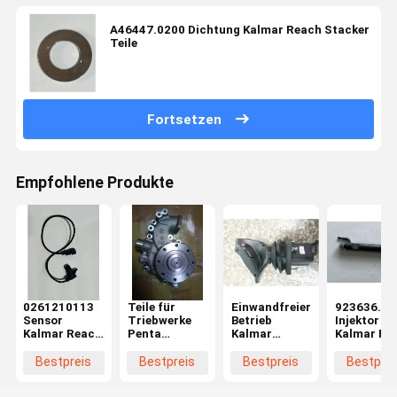
A46447.0200 Dichtung Kalmar Reach Stacker
Teile
Fortsetzen
Empfohlene Produkte
0261210113
Teile für
Einwandfreier
923636.09
Sensor
Triebwerke
Betrieb
Injektor
Kalmar Reach
Penta
Kalmar
Kalmar Re
Stacker Teile
Wasserpumpe
Gabelstapler
Stacker Te
Ersatzteile
Bestpreis
Bestpreis
Bestpreis
Bestprei
Betriebsgriff
Präzision mit