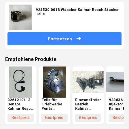
924530.0018 Wäscher Kalmar Reach Stacker
Teile
Fortsetzen
Empfohlene Produkte
0261210113
Teile für
Einwandfreier
923636.09
Sensor
Triebwerke
Betrieb
Injektor
Kalmar Reach
Penta
Kalmar
Kalmar Re
Stacker Teile
Wasserpumpe
Gabelstapler
Stacker Te
Ersatzteile
Bestpreis
Bestpreis
Bestpreis
Bestprei
Betriebsgriff
Präzision mit