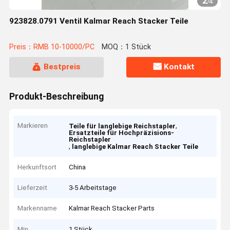
2
/
4
923828.0791 Ventil Kalmar Reach Stacker Teile
Preis：RMB 10-10000/PC
MOQ：1 Stück
Bestpreis
Kontakt
Produkt-Beschreibung
Markieren
,
Teile für langlebige Reichstapler
Ersatzteile für Hochpräzisions-
Reichstapler
,
langlebige Kalmar Reach Stacker Teile
Herkunftsort
China
Lieferzeit
3-5 Arbeitstage
Markenname
Kalmar Reach Stacker Parts
Min
1 Stück