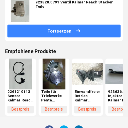
923828.0791 Ventil Kalmar Reach Stacker
Teile
Fortsetzen
Empfohlene Produkte
0261210113
Teile für
Einwandfreier
923636.09
Sensor
Triebwerke
Betrieb
Injektor
Kalmar Reach
Penta
Kalmar
Kalmar Re
Stacker Teile
Wasserpumpe
Gabelstapler
Stacker Te
Ersatzteile
Bestpreis
Bestpreis
Bestpreis
Bestprei
Betriebsgriff
Präzision mit
stabiler
Technologie