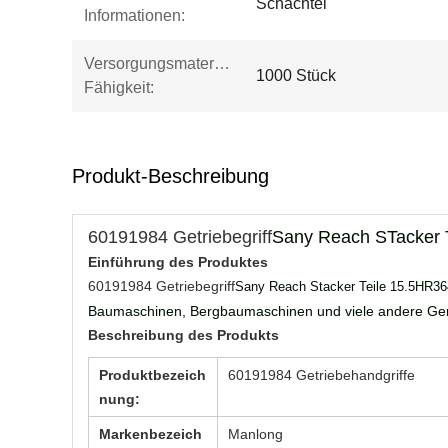
Schachtel
Informationen:
Versorgungsmaterial-
1000 Stück
Fähigkeit:
Produkt-Beschreibung
60191984 Getriebegriff
Sany Reach S
Tacker 
Einführung des Produktes
60191984 Getriebegriff
Sany Reach Stacker Teile 15.5HR364
Baumaschinen, Bergbaumaschinen und viele andere Gerät
Beschreibung des Produkts
Produktbezeich
60191984 Getriebehandgriffe
nung:
Markenbezeich
Manlong