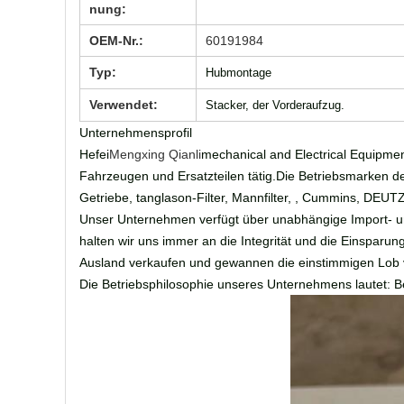
nung:
OEM-Nr.:
60191984
Typ:
Hubmontage
Verwendet:
Stacker, der Vorderaufzug.
Unternehmensprofil
Hefei
Mengxing Qianli
mechanical and Electrical Equipme
Fahrzeugen und Ersatzteilen tätig.Die Betriebsmarken d
Getriebe, tanglason-Filter, Mannfilter, , Cummins, DEUTZ
Unser Unternehmen verfügt über unabhängige Import- u
halten wir uns immer an die Integrität und die Einspar
Ausland verkaufen und gewannen die einstimmigen Lob
Die Betriebsphilosophie unseres Unternehmens lautet: B