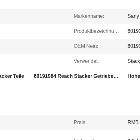
Markenname:
Sany 
Produktbezeichnung:
60191
OEM Nein:
6019
Verwendet:
Stack
cker Teile
60191984 Reach Stacker Getriebehandgriff
Preis:
RMB 