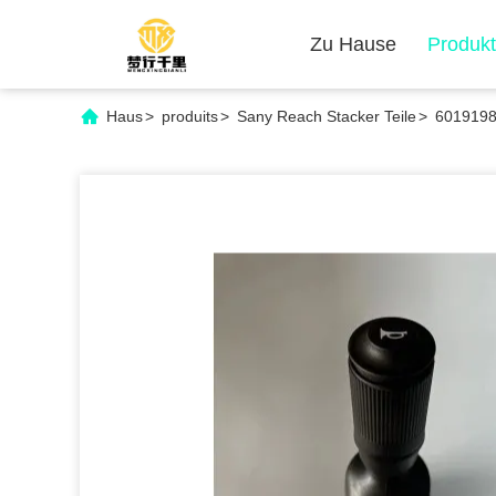
Zu Hause
Produk
Haus
>
produits
>
Sany Reach Stacker Teile
>
60191984