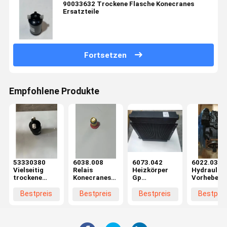
90033632 Trockene Flasche Konecranes
Ersatzteile
Fortsetzen
Empfohlene Produkte
53330380
6038.008
6073.042
6022.037
Vielseitig
Relais
Heizkörper
Hydraulik
trockene
Konecranes
Gp
Vorhebe
Flasche
erreichen
Hydrauliköl
Energieeff
Konecranes
Staplerteile
Konecranes
Konecrane
Bestpreis
Bestpreis
Bestpreis
Bestprei
Aufzugswagen
mit
Reach
Reach
Teile
kompakter
Stacker Teile
Stacker Te
Ökofreundlich
Konstruktion
undicht
CE