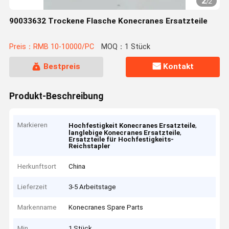
2
/
2
90033632 Trockene Flasche Konecranes Ersatzteile
Preis：RMB 10-10000/PC
MOQ：1 Stück
Bestpreis
Kontakt
Produkt-Beschreibung
Markieren
,
Hochfestigkeit Konecranes Ersatzteile
,
langlebige Konecranes Ersatzteile
Ersatzteile für Hochfestigkeits-
Reichstapler
Herkunftsort
China
Lieferzeit
3-5 Arbeitstage
Markenname
Konecranes Spare Parts
Min
1 Stück