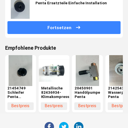
Penta Ersatzteile Einfache Installation
Fortsetzen
Empfohlene Produkte
21454749
Metallische
20450901
21425431
Schleifer
82436934-
Handölpumpe
Wasserpum
Penta
Klimakompressor
Penta
Penta
Ersatzteile
Bestpreis
Bestpreis
Bestpreis
Bestprei