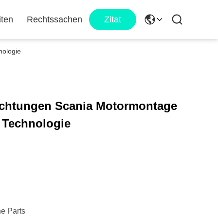
iten
Rechtssachen
Zitat
nologie
ichtungen Scania Motormontage
er Technologie
e Parts