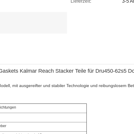
Lieferzeit:
3-5 A
askets Kalmar Reach Stacker Teile für Dru450-62s5 
ll, mit ausgereifter und stabiler Technologie und reibungslosem Betrie
ichtungen
eber