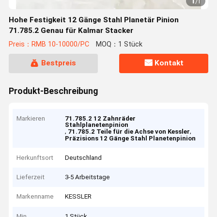
1
/
1
Hohe Festigkeit 12 Gänge Stahl Planetär Pinion
71.785.2 Genau für Kalmar Stacker
Preis：RMB 10-10000/PC
MOQ：1 Stück
Bestpreis
Kontakt
Produkt-Beschreibung
Markieren
71.785.2 12 Zahnräder
Stahlplanetenpinion
,
,
71.785.2 Teile für die Achse von Kessler
Präzisions 12 Gänge Stahl Planetenpinion
Herkunftsort
Deutschland
Lieferzeit
3-5 Arbeitstage
Markenname
KESSLER
Min
1 Stück