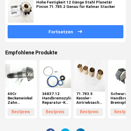
Hohe Festigkeit 12 Gänge Stahl Planetär
Pinion 71.785.2 Genau für Kalmar Stacker
Fortsetzen
Empfohlene Produkte
40Cr
34837.12
71.783.5
Schwarze
Beckenwinkel
Handbremszylinder
Kessler-
Handbrem
Zahn
Reparatur-Kit
Antriebsachsellager,
Bremsplat
Kombination
Kessler Achse
Schieferlager,
Kessler Ac
Kessler Achse
Teile CE
Verschleißbeständig
Teile
Bestpreis
Bestpreis
Bestpreis
Bestprei
Teile Hohe
für Reach
101.1349.
Festigkeit
Stacker
Langlebig