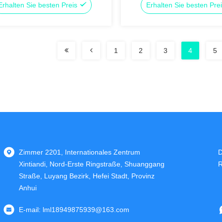
Erhalten Sie besten Preis
Erhalten Sie besten Pre
1
2
3
4
5
Zimmer 2201, Internationales Zentrum
D
Xintiandi, Nord-Erste Ringstraße, Shuanggang
R
Straße, Luyang Bezirk, Hefei Stadt, Provinz
Anhui
E-mail:
lml18949875939@163.com