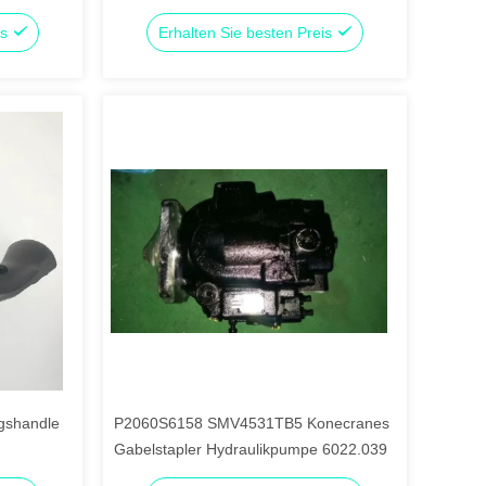
is
Erhalten Sie besten Preis
gshandle
P2060S6158 SMV4531TB5 Konecranes
Gabelstapler Hydraulikpumpe 6022.039