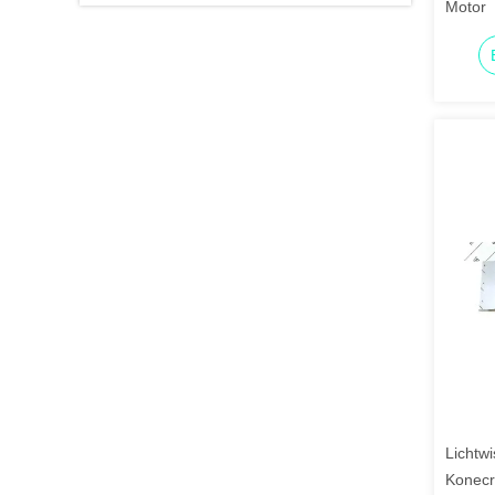
Motor
Lichtw
Konecr