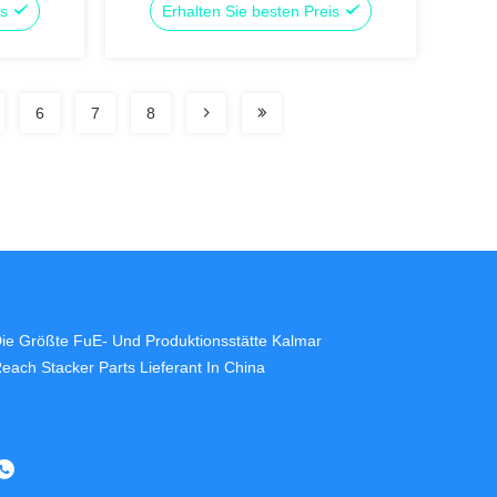
is
Erhalten Sie besten Preis
6
7
8
ie Größte FuE- Und Produktionsstätte Kalmar
each Stacker Parts Lieferant In China