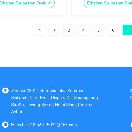
Erhalten Sie besten Preis
Erhalten Sie besten Pre
3
4
5
6
7
Zimmer 2201, Internationales Zentrum
D
Xintiandi, Nord-Erste Ringstraße, Shuanggang
R
Straße, Luyang Bezirk, Hefei Stadt, Provinz
Anhui
E-mail:
lml18949875939@163.com