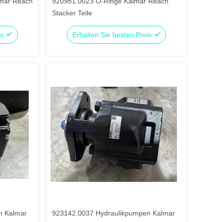
lmar Reach
920981.0023 O-Ringe Kalmar Reach
Stacker Teile
is
Erhalten Sie besten Preis
n Kalmar
923142.0037 Hydraulikpumpen Kalmar