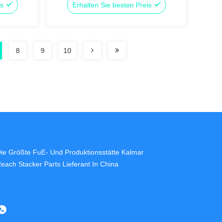
is
Erhalten Sie besten Preis
8
9
10
ie Größte FuE- Und Produktionsstätte Kalmar
each Stacker Parts Lieferant In China