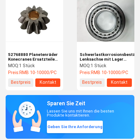
52768880 Planetenräder
Schwerlastkorrosionsbeständ
Konecranes Ersatzteile
Lenksachse mit Lager
hohe Effizienz
Rockwell-Achse Teile
MOQ:
1 Stück
MOQ:
1 Stück
Preis:
RMB 10-10000/PC
Preis:
RMB 10-10000/PC
Bestpreis
Kontakt
Bestpreis
Kontakt
Sparen Sie Zeit
Lassen Sie uns mit Ihnen die besten
Produkte kontaktieren.
Geben Sie Ihre Anforderung