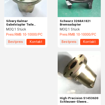
Silvery Kalmar
Schwarz 3268A1821
Gabelstapler Teile
Bremsadapter
Schloss Hülle Stahl
MOQ:
1 Stück
MOQ:
1 Stück
Einfache Installation
Preis:
RMB 10-10000/PC
Preis:
RMB 10-10000/PC
Schadensfrei
Bestpreis
Kontakt
Bestpreis
Kontakt
Zu Hause
Produkte
Videos
Über Uns
High-Precision S1453630
Schleusen-Sleeve