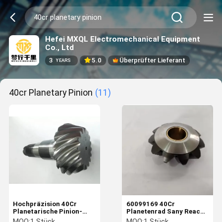
Hefei MXQL Electromechanical Equipment
Co., Ltd
3
5.0
Überprüfter Lieferant
YEARS
40cr Planetary Pinion
(11)
Hochpräzision 40Cr
60099169 40Cr
Planetarische Pinion-
Planetenrad Sany Reach
Beckenwinkel
Stacker Teile anpassbar
MOQ:
1 Stück
MOQ:
1 Stück