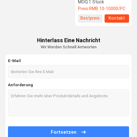
Bromma-Spreader
MOQ:
1 Stück
Ersatzteile
Preis:
RMB 10-10000/PC
Werksbesich
Qualitätskon
Kontakt Mit
Neuigkeiten
Bestpreis
Kontakt
Tigung
Trolle
Uns
Hinterlass Eine Nachricht
Wir Werden Schnell Antworten
Rechtssach
Fordern Sie
E-Mail
En
Ein Angebot
An
Kalmar Reach Stacker Teile
Anforderung
Sany Reach Stacker Teile
Spielzeug-Drohne
Elektrisches Fracht-Dreirad
Fortsetzen
Linde Reach Stacker Teile