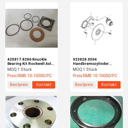
425817.8286 Knuckle
923828.0504
Bearing Kit Rockwell Axle
Handbremszylinder
Parts CE-zertifiziert
Reparatur-Kit
MOQ:
1 Stück
MOQ:
1 Stück
Preis:
RMB 10-10000/PC
Preis:
RMB 10-10000/PC
Bestpreis
Kontakt
Bestpreis
Kontakt