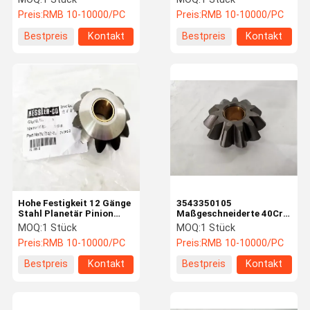
Zahnkombination
Preis:
RMB 10-10000/PC
Preis:
RMB 10-10000/PC
Einfache Installation
Bestpreis
Kontakt
Bestpreis
Kontakt
Hohe Festigkeit 12 Gänge
3543350105
Stahl Planetär Pinion
Maßgeschneiderte 40Cr
71.785.2 Genau für
12 Zahnräder
MOQ:
1 Stück
MOQ:
1 Stück
Kalmar Stacker
Planetenräder Linde
Preis:
RMB 10-10000/PC
Preis:
RMB 10-10000/PC
Reach Stacker Teile
Bestpreis
Kontakt
Bestpreis
Kontakt