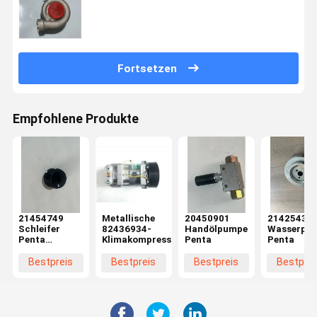
Fortsetzen
Empfohlene Produkte
21454749
Metallische
20450901
21425431
Schleifer
82436934-
Handölpumpe
Wasserpum
Penta
Klimakompressor
Penta
Penta
Ersatzteile
Bestpreis
Bestpreis
Bestpreis
Bestprei