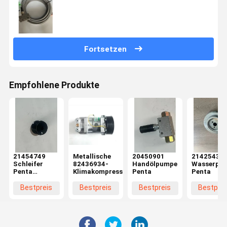
Fortsetzen
Empfohlene Produkte
21454749
Metallische
20450901
21425431
Schleifer
82436934-
Handölpumpe
Wasserpum
Penta
Klimakompressor
Penta
Penta
Ersatzteile
Bestpreis
Bestpreis
Bestpreis
Bestprei