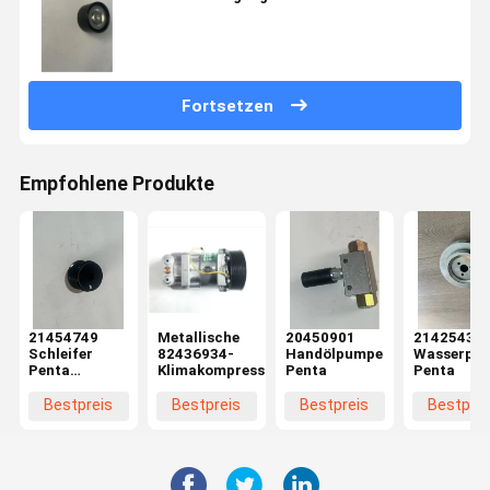
Fortsetzen
Empfohlene Produkte
21454749
Metallische
20450901
21425431
Schleifer
82436934-
Handölpumpe
Wasserpum
Penta
Klimakompressor
Penta
Penta
Ersatzteile
Bestpreis
Bestpreis
Bestpreis
Bestprei