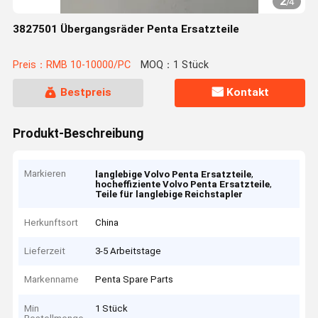
2
/
4
3827501 Übergangsräder Penta Ersatzteile
Preis：RMB 10-10000/PC
MOQ：1 Stück
Bestpreis
Kontakt
Produkt-Beschreibung
Markieren
,
langlebige Volvo Penta Ersatzteile
,
hocheffiziente Volvo Penta Ersatzteile
Teile für langlebige Reichstapler
Herkunftsort
China
Lieferzeit
3-5 Arbeitstage
Markenname
Penta Spare Parts
Min
1 Stück