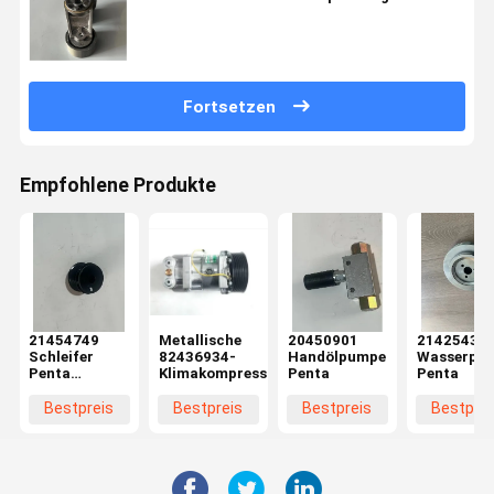
Fortsetzen
Empfohlene Produkte
21454749
Metallische
20450901
21425431
Schleifer
82436934-
Handölpumpe
Wasserpum
Penta
Klimakompressor
Penta
Penta
Ersatzteile
Bestpreis
Bestpreis
Bestpreis
Bestprei