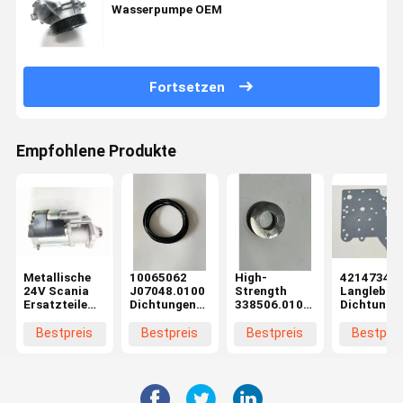
Wasserpumpe OEM
Fortsetzen
Empfohlene Produkte
Metallische
10065062
High-
4214734
24V Scania
J07048.0100
Strength
Langlebige
Ersatzteile
Dichtungen
338506.0100
Dichtunge
579271
Scania
Gaskett-
Scania-
Scania
Generator
Standard
Generatort
Bestpreis
Bestpreis
Bestpreis
Bestprei
Starter
Teile
Scania-
mit hohem
Motor
Chemikalienbeständig
Generator-
Wirkungsg
Energieeffizient
Teile