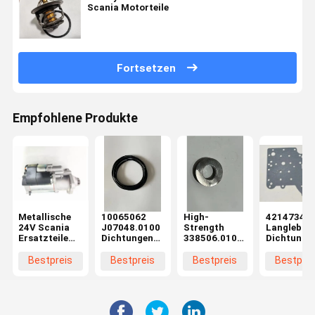
Scania Motorteile
Fortsetzen
Empfohlene Produkte
Metallische
10065062
High-
4214734
24V Scania
J07048.0100
Strength
Langlebige
Ersatzteile
Dichtungen
338506.0100
Dichtunge
579271
Scania
Gaskett-
Scania-
Scania
Generator
Standard
Generatort
Bestpreis
Bestpreis
Bestpreis
Bestprei
Starter
Teile
Scania-
mit hohem
Motor
Chemikalienbeständig
Generator-
Wirkungsg
Energieeffizient
Teile