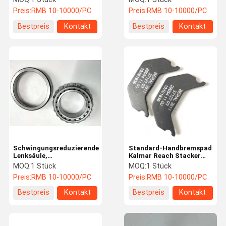
2300 RPM
Steuerung Kalmar Reach
Preis:
RMB 10-10000/PC
Preis:
RMB 10-10000/PC
Stapler Teile
Witterungssicher
Bestpreis
Kontakt
Bestpreis
Kontakt
Schwingungsreduzierende
Standard-Handbremspad
Lenksäule,
Kalmar Reach Stacker
Korrosionsbeständiges
Teile mit reibungslosem
MOQ:
1 Stück
MOQ:
1 Stück
Lager
Betrieb
Preis:
RMB 10-10000/PC
Preis:
RMB 10-10000/PC
Bestpreis
Kontakt
Bestpreis
Kontakt