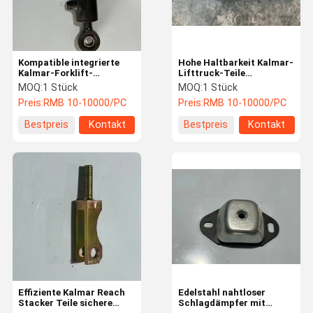
Kompatible integrierte
Hohe Haltbarkeit Kalmar-
Kalmar-Forklift-
Lifttruck-Teile
Hydraulikzylinder-
Hochpräzision
MOQ:
1 Stück
MOQ:
1 Stück
Ersatzteile
Schwerlast
Preis:
RMB 10-10000/PC
Preis:
RMB 10-10000/PC
Bestpreis
Kontakt
Bestpreis
Kontakt
Zu Hause
Produkte
Videos
Über Uns
Effiziente Kalmar Reach
Edelstahl nahtloser
Stacker Teile sichere
Schlagdämpfer mit