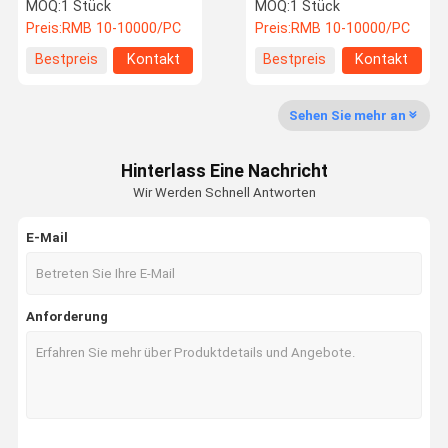
fortschrittliche
reibungslosem Betrieb
MOQ:
1 Stück
MOQ:
1 Stück
Technologie Integration
Preis:
RMB 10-10000/PC
Preis:
RMB 10-10000/PC
Werksbesich
Qualitätskon
Kontakt Mit
Neuigkeiten
Bestpreis
Kontakt
Bestpreis
Kontakt
Tigung
Trolle
Uns
Sehen Sie mehr an
Hinterlass Eine Nachricht
Rechtssach
Fordern Sie
Wir Werden Schnell Antworten
En
Ein Angebot
An
E-Mail
Kalmar Reach Stacker Teile
Anforderung
Sany Reach Stacker Teile
Spielzeug-Drohne
Elektrisches Fracht-Dreirad
Linde Reach Stacker Teile