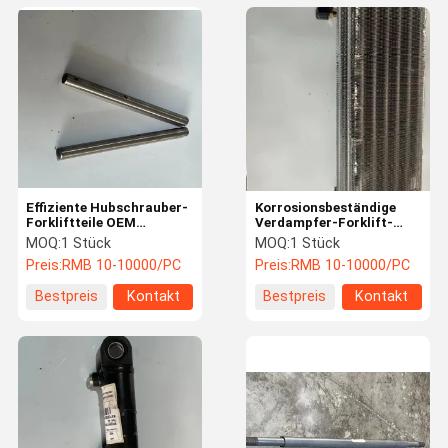
Effiziente Hubschrauber-
Korrosionsbeständige
Forkliftteile OEM
Verdampfer-Forklift-
kundenspezifische
Teile Forklift-
MOQ:
1 Stück
MOQ:
1 Stück
umweltfreundliche
Kühlsystem-Teile
Preis:
RMB 10-10000/PC
Preis:
RMB 10-10000/PC
technische
Unterstützung
Bestpreis
Kontakt
Bestpreis
Kontakt