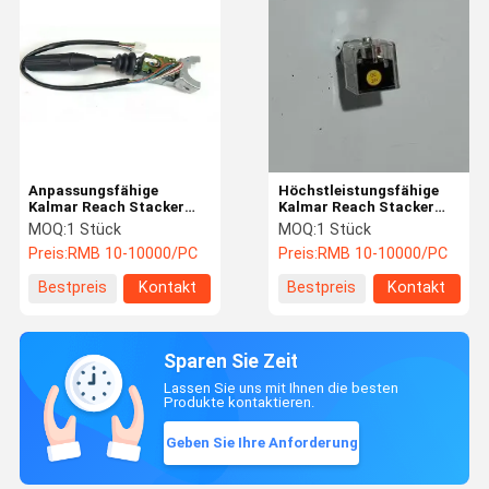
Anpassungsfähige
Höchstleistungsfähige
Kalmar Reach Stacker
Kalmar Reach Stacker
Teile Gabelstapler
Teile mit einfacher
MOQ:
1 Stück
MOQ:
1 Stück
Getriebe Hebel Universal
Installation
Preis:
RMB 10-10000/PC
Preis:
RMB 10-10000/PC
Bestpreis
Kontakt
Bestpreis
Kontakt
Sparen Sie Zeit
Lassen Sie uns mit Ihnen die besten
Produkte kontaktieren.
Geben Sie Ihre Anforderung