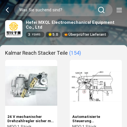
Hefei MXQL Electromechanical Equipment
Co., Ltd
3
5.0
Überprüfter Lieferant
YEARS
Kalmar Reach Stacker Teile
(154)
24 V mechanischer
Automatisierte
Drehzahlregler sicher mit
Steuerung
großer Kompatibilität
Rechteckverbreiter
MOQ:
1 Stück
MOQ:
1 Stück