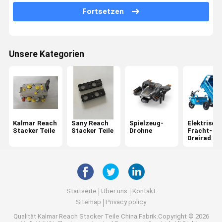
Fortsetzen
Ersatzteile für Konecranes
Fantuzzi-Ersatzteile
Unsere Kategorien
CVS Ferrari Reach Stacker Teile
Hyster Reach Stacker Teile
Volvo Penta Ersatzteile
Kalmar Reach
Sany Reach
Spielzeug-
Elektrisch
CUMMINS-Motorteile
Stacker Teile
Stacker Teile
Drohne
Fracht-
Dreirad
Teile für Scania-Motoren
Teile für die Achse von Kessler
Teile für die Achse von Rockwell
Startseite
Über uns
Kontakt
Sitemap
Privacy policy
Ersatzteile für Elmspreier
Qualität
Kalmar Reach Stacker Teile
China Fabrik.Copyright © 2026